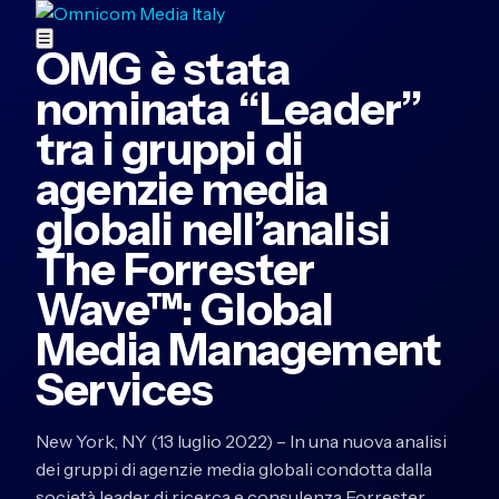
☰
OMG è stata
nominata “Leader”
tra i gruppi di
agenzie media
globali nell’analisi
The Forrester
Wave™: Global
Media Management
Services
New York, NY (13 luglio 2022) – In una nuova analisi
dei gruppi di agenzie media globali condotta dalla
società leader di ricerca e consulenza Forrester