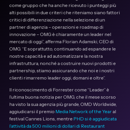
come gruppo che ha anche ricevuto i punteggi più
alti possibili in due criteri che riteniamo siano fattori
critici di differenziazione nella selezione di un
partner di agenzia – operazioni e roadmap di
innovazione – OMG è chiaramente un leader nel
mercato di oggi”, afferma Florian Adamski, CEO di
OMG. “E soprattutto, continuando ad espandere le
nostre capacità e ad automatizzare la nostra
infrastruttura, nonché a costruire nuovi prodotti e
partnership, stiamo assicurando che noi e i nostri
clienti rimarremo leader oggi, domani e oltre”.
Il riconoscimento di Forrester come “Leader” è
l’ultima buona notizia per OMG, che il mese scorso
ha visto la sua agenzia più grande, OMD Worldwide,
aggiudicarsi il premio
Media Network of the Year
al
festival Cannes Lions, mentre
PHD si è aggiudicata
l’attività da 500 milioni di dollari di Restaurant