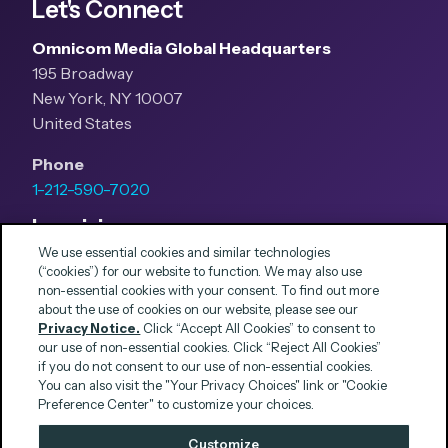
Let's Connect
Omnicom Media Global Headquarters
195 Broadway
New York, NY 10007
United States
Phone
1-212-590-7020
Inquiries
We use essential cookies and similar technologies
New Business Inquiries
(“cookies”) for our website to function. We may also use
growth@omnicommedia.com
non-essential cookies with your consent. To find out more
about the use of cookies on our website, please see our
Press Inquiries
Privacy Notice.
Click “Accept All Cookies” to consent to
pr@omnicommedia.com
our use of non-essential cookies. Click “Reject All Cookies”
Quick Links
if you do not consent to our use of non-essential cookies.
You can also visit the "Your Privacy Choices" link or "Cookie
About Us
Preference Center" to customize your choices.
Privacy Notices
Customize