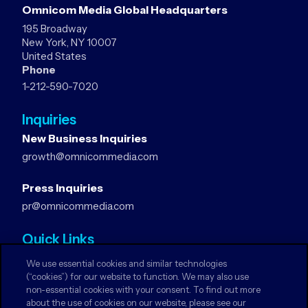
Omnicom Media Global Headquarters
195 Broadway
New York, NY 10007
United States
Phone
1-212-590-7020
Inquiries
New Business Inquiries
growth@omnicommedia.com
Press Inquiries
pr@omnicommedia.com
Quick Links
About Us
We use essential cookies and similar technologies
Privacy Notices
(“cookies”) for our website to function. We may also use
non-essential cookies with your consent. To find out more
Terms & Conditions
about the use of cookies on our website, please see our